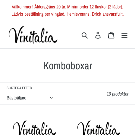
Gå
Välkommen! Åldersgräns 20 år. Minimiorder 12 flaskor (2 lådor).
vidare
Lådvis beställning per vingård. Hemleverans. Drick ansvarsfullt.
till
innehåll
Sök
Logga in
Varukorg
P
Komboboxar
r
o
SORTERA EFTER
10 produkter
d
u
Silvio
Reverdito
Grasso
-
k
-
Trevlig