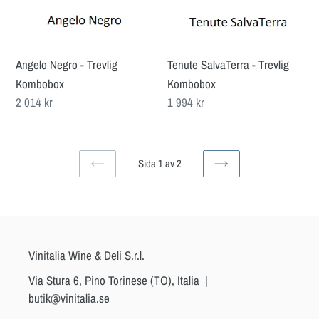
Kombobox
Kombobox
Angelo Negro - Trevlig
Tenute SalvaTerra - Trevlig
Kombobox
Kombobox
Ordinarie
2 014 kr
Ordinarie
1 994 kr
pris
pris
Sida 1 av 2
FÖREGÅENDE
NÄSTA
SIDA
SIDA
Vinitalia Wine & Deli S.r.l.
Via Stura 6, Pino Torinese (TO), Italia |
butik@vinitalia.se