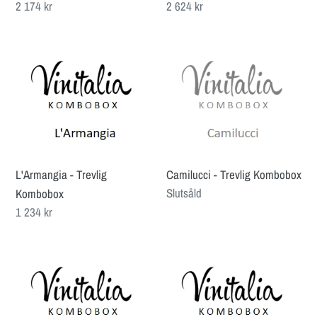
Ordinarie
2 174 kr
Ordinarie
2 624 kr
pris
pris
L'Armangia
Camilucci
-
-
Trevlig
Trevlig
Kombobox
Kombobox
L'Armangia - Trevlig
Camilucci - Trevlig Kombobox
Ordinarie
Slutsåld
Kombobox
pris
Ordinarie
1 234 kr
pris
Angelo
Tenute
Negro
SalvaTerra
-
-
Trevlig
Trevlig