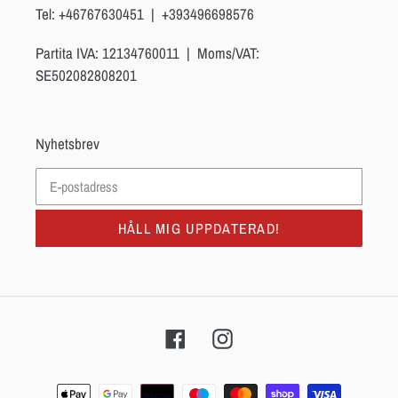
Tel: +46767630451 | +393496698576
Partita IVA: 12134760011 | Moms/VAT:
SE502082808201
Nyhetsbrev
HÅLL MIG UPPDATERAD!
Facebook
Instagram
Betalningsmetoder