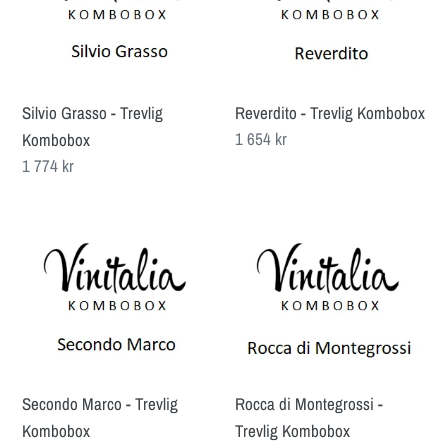
t
Trevlig
Kombobox
Kombobox
s
e
Silvio Grasso - Trevlig
Reverdito - Trevlig Kombobox
r
Ordinarie
1 654 kr
Kombobox
pris
Ordinarie
1 774 kr
i
pris
e
Secondo
Rocca
Marco
di
:
-
Montegrossi
Trevlig
-
Kombobox
Trevlig
Kombobox
Secondo Marco - Trevlig
Rocca di Montegrossi -
Kombobox
Trevlig Kombobox