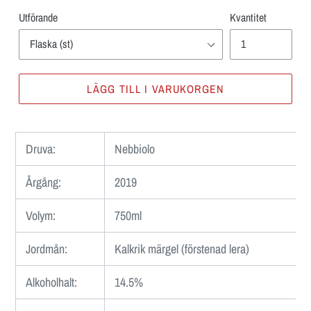
Utförande
Kvantitet
LÄGG TILL I VARUKORGEN
Lägger
till
Druva:
Nebbiolo
produkten
i
Årgång:
2019
din
varukorg
Volym:
750ml
Jordmån
:
Kalkrik märgel (förstenad lera)
Alkoholhalt:
14.5%