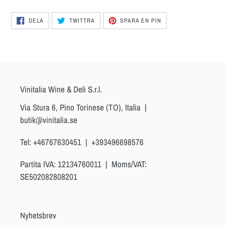
DELA
DELA
SPARA
DELA
TWITTRA
SPARA EN PIN
PÅ
PÅ
EN
FACEBOOK
TWITTER
PIN
PÅ
PINTEREST
Vinitalia Wine & Deli S.r.l.
Via Stura 6, Pino Torinese (TO), Italia |
butik@vinitalia.se
Tel: +46767630451 | +393496698576
Partita IVA: 12134760011 | Moms/VAT:
SE502082808201
Nyhetsbrev