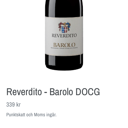
Reverdito - Barolo DOCG
Ordinarie
339 kr
pris
Punktskatt och Moms ingår.