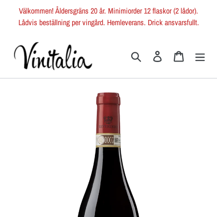
Gå
Välkommen! Åldersgräns 20 år. Minimiorder 12 flaskor (2 lådor).
vidare
Lådvis beställning per vingård. Hemleverans. Drick ansvarsfullt.
till
innehåll
Sök
Logga in
Varukorg