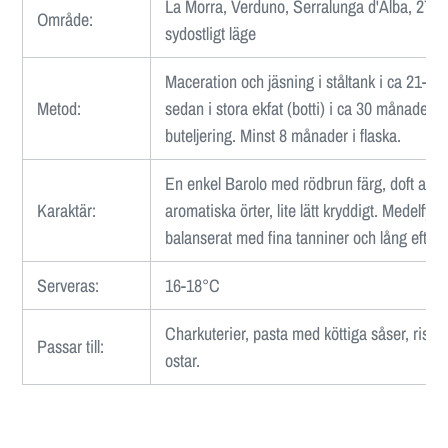
La Morra, Verduno, Serralunga d'Alba, 270
Område:
sydostligt läge
Maceration och jäsning i ståltank i ca 21-28
Metod:
sedan i stora ekfat (botti) i ca 30 månader i
buteljering. Minst 8 månader i flaska.
En enkel Barolo med rödbrun färg, doft av s
Karaktär:
aromatiska örter, lite lätt kryddigt. Medelfylli
balanserat med fina tanniner och lång efter
Serveras:
16-18°C
Charkuterier, pasta med köttiga såser, risott
Passar till:
ostar.