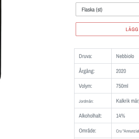
LÄGG
Lägger
till
Druva:
Nebbiolo
produkten
i
Årgång:
2020
din
varukorg
Volym:
750ml
Kalkrik mär
Jordmån
:
Alkoholhalt:
14%
Område:
Cru "Annunziata