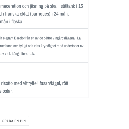
 maceration och jäsning på skal i ståltank i 15
 i franska ekfat (barriques) i 24 mån,
 mån i flaska.
h elegant Barolo
från ett av de bättre vingårdslägena i La
med tanniner, fylligt och
viss kryddighet med undertoner av
ft av viol. Lång eftersmak.
 risotto med vittryffel, fasan/fågel, rött
e ostar.
SPARA
SPARA EN PIN
EN
ER
PIN