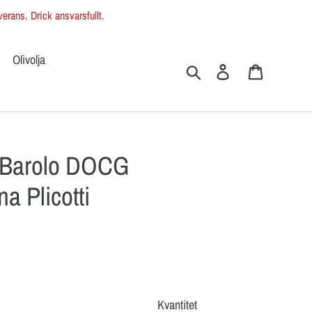
erans. Drick ansvarsfullt.
Olivolja
Sök
Logga in
Varukorg
- Barolo DOCG
a Plicotti
Kvantitet