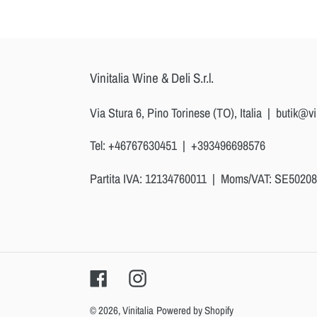
Vinitalia Wine & Deli S.r.l.
Via Stura 6, Pino Torinese (TO), Italia | butik@vi
Tel: +46767630451 | +393496698576
Partita IVA: 12134760011 | Moms/VAT: SE5020
Facebook
Instagram
© 2026,
Vinitalia
Powered by Shopify